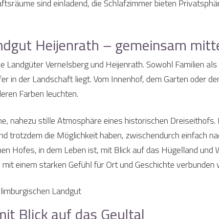
sräume sind einladend, die Schlafzimmer bieten Privatsphär
ndgut Heijenrath – gemeinsam mitte
e Landgüter Vernelsberg und Heijenrath. Sowohl Familien als 
iefer in der Landschaft liegt. Vom Innenhof, dem Garten oder
nderen Farben leuchten.
, nahezu stille Atmosphäre eines historischen Dreiseithofs. Es
d trotzdem die Möglichkeit haben, zwischendurch einfach nac
n Hofes, in dem Leben ist, mit Blick auf das Hügelland und 
e mit einem starken Gefühl für Ort und Geschichte verbunden
t Blick auf das Geultal