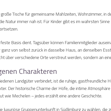
bt große Tische für gemeinsame Mahlzeiten, Wohnzimmer, in d
die Natur immer nah ist. Für Kinder gibt es im wahrsten Sinn
ortsetzen.
s feste Basis dient. Tagsüber können Familienmitglieder aus
ganz von selbst zurück in dasselbe Haus, an denselben Essti
ht über verschiedene Orte verstreut werden, sondern an ei
igenen Charakteren
edenen Landgüter verbindet, ist die ruhige, gastfreundlich
kter. Der historische Charme der Höfe, die intime Atmosphär
t wie Mechelen – jedes erzählt eine andere Geschichte.
ie luxuriöse Gruppenunterkunft in Südlimburg zu wählen, die z