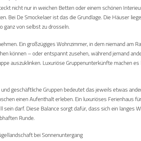
teckt nicht nur in weichen Betten oder einem schönen Interieu
en. Bei De Smockelaer ist das die Grundlage. Die Häuser liege
o ganz von selbst zu drosseln.
rnehmen. Ein großzügiges Wohnzimmer, in dem niemand am Ran
chen können – oder entspannt zusehen, während jemand andere
ruppe auszuklinken. Luxuriöse Gruppenunterkünfte machen es l
 und geschäftliche Gruppen bedeutet das jeweils etwas ander
chen einen Aufenthalt erleben. Ein luxuriöses Ferienhaus fü
ll sein darf. Diese Balance sorgt dafür, dass sich ein langes
ebhaften Runde.