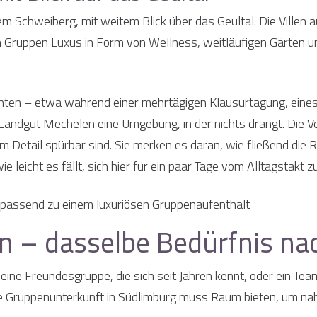
m Schweiberg, mit weitem Blick über das Geultal. Die Villen
en Gruppen Luxus in Form von Wellness, weitläufigen Gärten un
öchten – etwa während einer mehrtägigen Klausurtagung, ein
Landgut Mechelen eine Umgebung, in der nichts drängt. Die V
m Detail spürbar sind. Sie merken es daran, wie fließend die
leicht es fällt, sich hier für ein paar Tage vom Alltagstakt zu
n – dasselbe Bedürfnis n
ne Freundesgruppe, die sich seit Jahren kennt, oder ein Tea
iöse Gruppenunterkunft in Südlimburg muss Raum bieten, um na