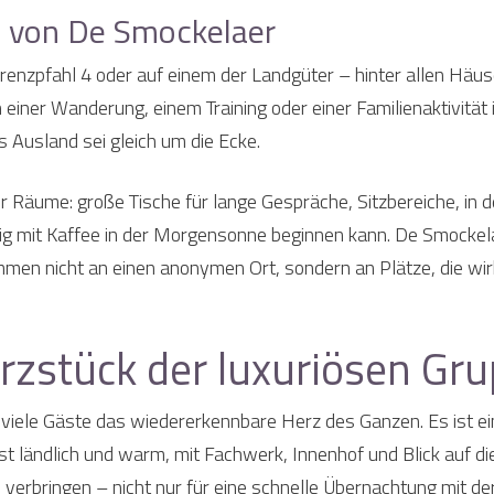
e von De Smockelaer
renzpfahl 4 oder auf einem der Landgüter – hinter allen Häus
ch einer Wanderung, einem Training oder einer Familienaktivit
s Ausland sei gleich um die Ecke.
er Räume: große Tische für lange Gespräche, Sitzbereiche, in 
hig mit Kaffee in der Morgensonne beginnen kann. De Smockela
men nicht an einen anonymen Ort, sondern an Plätze, die wir
rzstück der luxuriösen Gr
 viele Gäste das wiedererkennbare Herz des Ganzen. Es ist ein
st ländlich und warm, mit Fachwerk, Innenhof und Blick auf di
verbringen – nicht nur für eine schnelle Übernachtung mit de