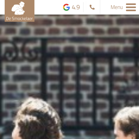
4.9
Menu