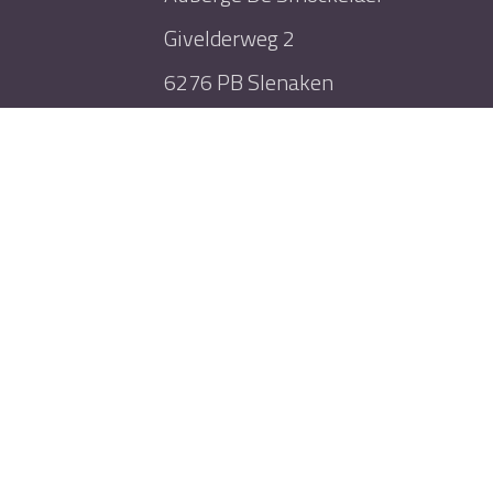
Givelderweg 2
6276 PB Slenaken
+31 43 457 4445
info@smockelaer.nl
Nieuwsbrief inschrijven