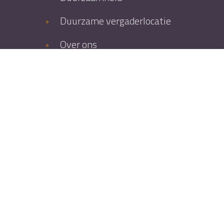
Duurzame vergaderlocatie
Over ons
Werken bij
Openingstijden restaurant
Beschikbaarheid
Praktische informatie