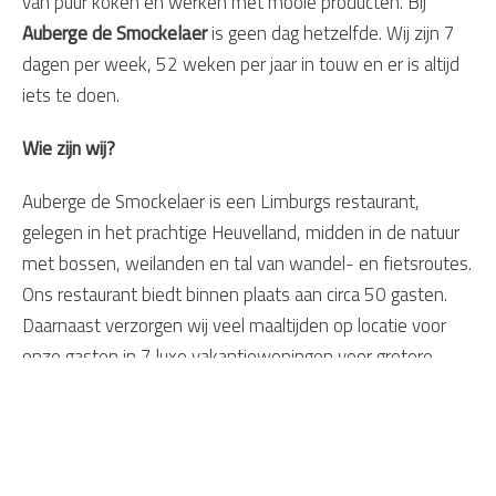
van puur koken en werken met mooie producten. Bij
Auberge de Smockelaer
is geen dag hetzelfde. Wij zijn 7
dagen per week, 52 weken per jaar in touw en er is altijd
iets te doen.
Wie zijn wij?
Auberge de Smockelaer is een Limburgs restaurant,
gelegen in het prachtige Heuvelland, midden in de natuur
met bossen, weilanden en tal van wandel- en fietsroutes.
Ons restaurant biedt binnen plaats aan circa 50 gasten.
Daarnaast verzorgen wij veel maaltijden op locatie voor
onze gasten in 7 luxe vakantiewoningen voor grotere
gezelschappen.
Onze keuken verzorgt onder andere buffetten,
kookclinics, BBQ’s, lunches en ontbijten. Ook voor