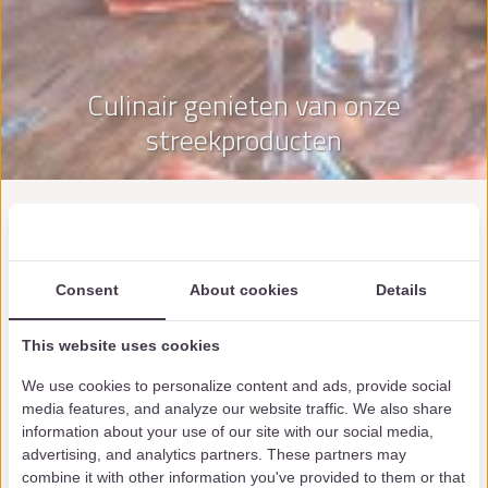
Culinair genieten van onze
streekproducten
Kookworkshop in Limburg bij de
Smockelaer
Consent
About cookies
Details
Kookworkshop in Limburg
? Kom culinair genieten bij de
Smockelaer! Een kookworkshop is niet alleen erg gezellig
This website uses cookies
en lekker, het is ook nog eens heel erg leerzaam! Na een
We use cookies to personalize content and ads, provide social
hartelijke ontvangst met een hapje en een drankje door
media features, and analyze our website traffic. We also share
onze professionele kok neemt hij u mee in de wereld van
information about your use of our site with our social media,
het koken. De kok heeft alles al voorbereid, een 3- of 4
advertising, and analytics partners. These partners may
combine it with other information you've provided to them or that