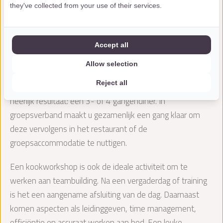
gangenmenu samengesteld, boodschappen gedaan en
they've collected from your use of their services.
alles staat klaar voor een geslaagde avond.
Wat is uw doel?
Accept all
Bij de kookworkshop staat bourgondische gezelligheid
Allow selection
voorop. Of u nu samen met familie, vrienden of met
Reject all
collega’s bent, we maken er een leuke avond van met een
heerlijk resultaat: een 3- of 4 gangendiner. In
groepsverband maakt u gezamenlijk een gang klaar om
deze vervolgens in het restaurant of de
groepsaccommodatie te nuttigen.
Een kookworkshop is ook de ideale activiteit om te
werken aan teambuilding. Na een vergaderdag of training
is het een aangename afsluiting van de dag. Daarnaast
komen aspecten als leidinggeven, time management,
efficiëntie en accuraat werken aan bod. Een leuke