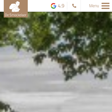
4.9
Menu