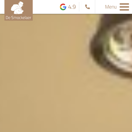
4.9
Menu