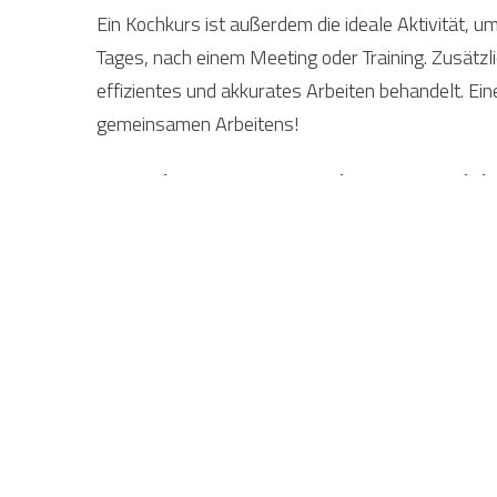
Ein Kochkurs ist außerdem die ideale Aktivität, 
Tages, nach einem Meeting oder Training. Zusät
effizientes und akkurates Arbeiten behandelt. E
gemeinsamen Arbeitens!
Kombinieren Sie Ihren Kochk
Naturguide
De Smockelaer ist spezialisiert auf das organisier
Zweck und Zusammensetzung der Gruppe empfehl
können Sie einen Kochkurs mit einer Wanderung m
über die nötigen Zutaten für den Kochkurs erhalt
Beeren zu finden. Die Herausforderung? Nicht alle
sehr wichtig. Akkurates Arbeiten, Zusammenarbe
werden.