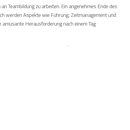
um an Teambildung zu arbeiten. Ein angenehmes Ende des
zlich werden Aspekte wie Führung, Zeitmanagement und
ine amüsante Herausforderung nach einem Tag
urs mit einer Wanderung mit
en von individuell angepasste Aktivitäten. Je nach
en wir Ihnen eine passende Agenda. Zum Beispiel
it Naturguide kombinieren. Sie werden eine Übersicht
en und dann loswandern, um die nötigen Pilze oder
 Beeren und Pilze sind essbar, daher ist Genauigkeit
it und Führung können auf diese Weise entwickelt