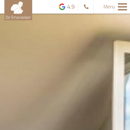
4.9
Menu