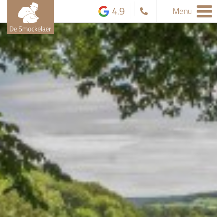
4.9
Menu