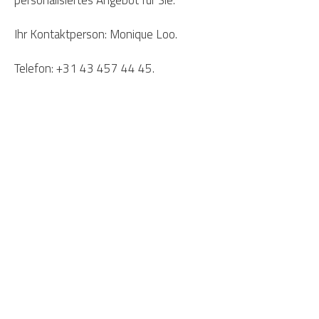
Ihr Kontaktperson: Monique Loo.
Telefon: +31 43 457 44 45.
Darum Smockelaer
Ausbildungsort des Jahres 2023
Übernachtung möglich
Teambuilding-Aktivitäten
Ladestation für Elektroautos
Full-Service möglich
Das beste Preis-Leistungs-Verhältnis
Ausgezeichneter Service