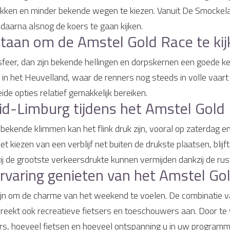
rekken en minder bekende wegen te kiezen. Vanuit De Smockelae
 daarna alsnog de koers te gaan kijken.
staan om de Amstel Gold Race te kij
 sfeer, dan zijn bekende hellingen en dorpskernen een goede ke
 in het Heuvelland, waar de renners nog steeds in volle vaart
de opties relatief gemakkelijk bereiken.
Zuid-Limburg tijdens het Amstel Go
e bekende klimmen kan het flink druk zijn, vooral op zaterdag
kiezen van een verblijf net buiten de drukste plaatsen, blijft
 de grootste verkeersdrukte kunnen vermijden dankzij de rusti
ervaring genieten van het Amstel 
 zijn om de charme van het weekend te voelen. De combinatie 
reekt ook recreatieve fietsers en toeschouwers aan. Door te v
ers, hoeveel fietsen en hoeveel ontspanning u in uw program