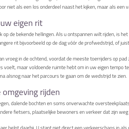
oor niet als een los onderdeel naast het kijken, maar als een
uw eigen rit
op de bekende hellingen. Als u ontspannen wilt rijden, is het
langere rit bijvoorbeeld op de dag vóór de profwedstrijd, of jui
 dan vroeg in de ochtend, voordat de meeste toerrijders op pa
 voelt, maar voldoende ruimte hebt om in uw eigen tempo te ri
a alsnog naar het parcours te gaan om de wedstrijd te zien.
e omgeving rijden
egen, dalende bochten en soms onverwachte oversteekplaatse
andere fietsers, plaatselijke bewoners en verkeer dat zijn weg 
r helpt daarbij. U stapt niet direct een verkeerschaos in als u