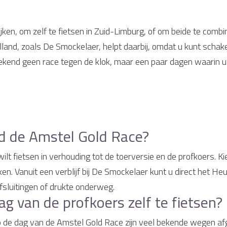
ken, om zelf te fietsen in Zuid-Limburg, of om beide te combin
elland, zoals De Smockelaer, helpt daarbij, omdat u kunt schak
nd geen race tegen de klok, maar een paar dagen waarin u in
ond de Amstel Gold Race?
lt fietsen in verhouding tot de toerversie en de profkoers. Ki
. Vanuit een verblijf bij De Smockelaer kunt u direct het Heuv
sluitingen of drukte onderweg.
ag van de profkoers zelf te fietsen?
p de dag van de Amstel Gold Race zijn veel bekende wegen afg