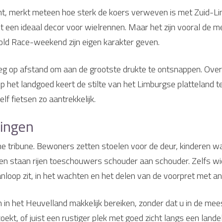
mt, merkt meteen hoe sterk de koers verweven is met Zuid-
t een ideaal decor voor wielrennen. Maar het zijn vooral de m
Gold Race-weekend zijn eigen karakter geven.
g op afstand om aan de grootste drukte te ontsnappen. Overda
p het landgoed keert de stilte van het Limburgse platteland te
f fietsen zo aantrekkelijk.
lingen
ne tribune. Bewoners zetten stoelen voor de deur, kinderen wa
en staan rijen toeschouwers schouder aan schouder. Zelfs wie
aanloop zit, in het wachten en het delen van de voorpret met a
 in het Heuvelland makkelijk bereiken, zonder dat u in de me
ekt, of juist een rustiger plek met goed zicht langs een landel