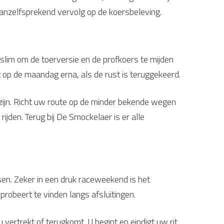
 vanzelfsprekend vervolg op de koersbeleving.
 slim om de toerversie en de profkoers te mijden
st op de maandag erna, als de rust is teruggekeerd.
d zijn. Richt uw route op de minder bekende wegen
jden. Terug bij De Smockelaer is er alle
n. Zeker in een druk raceweekend is het
probeert te vinden langs afsluitingen.
 vertrekt of terugkomt. U begint en eindigt uw rit