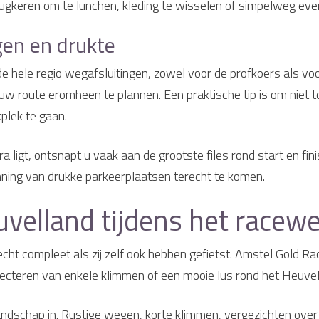
rugkeren om te lunchen, kleding te wisselen of simpelweg even
gen en drukte
e hele regio wegafsluitingen, zowel voor de profkoers als voor
n uw route eromheen te plannen. Een praktische tip is om nie
kplek te gaan.
ligt, ontsnapt u vaak aan de grootste files rond start en fin
nning van drukke parkeerplaatsen terecht te komen.
euvelland tijdens het race
ht compleet als zij zelf ook hebben gefietst. Amstel Gold Rac
 selecteren van enkele klimmen of een mooie lus rond het Heuve
andschap in. Rustige wegen, korte klimmen, vergezichten over