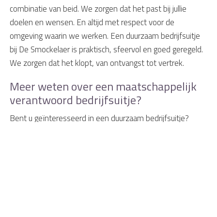
combinatie van beid. We zorgen dat het past bij jullie
doelen en wensen. En altijd met respect voor de
omgeving waarin we werken. Een duurzaam bedrijfsuitje
bij De Smockelaer is praktisch, sfeervol en goed geregeld.
We zorgen dat het klopt, van ontvangst tot vertrek.
Meer weten over een maatschappelijk
verantwoord bedrijfsuitje?
Bent u geïnteresseerd in een duurzaam bedrijfsuitje?
Neem dan contact op met Auberge De Smockelaer en
geef uw wensen aan. Wij stellen graag een passend
programma voor u samen. Bel of mail naar Auberge De
Smockelaer via
info@smockelaer.nl
of
043 – 457 4445
.
Zakelijk contactformulier