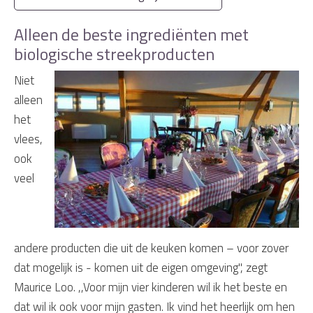
Alleen de beste ingrediënten met
biologische streekproducten
Niet
alleen
het
vlees,
ook
veel
andere producten die uit de keuken komen – voor zover
dat mogelijk is - komen uit de eigen omgeving", zegt
Maurice Loo. ,,Voor mijn vier kinderen wil ik het beste en
dat wil ik ook voor mijn gasten. Ik vind het heerlijk om hen