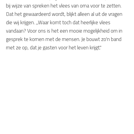
bij wijze van spreken het vlees van oma voor te zetten.
Dat het gewaardeerd wordt, blijkt alleen al uit de vragen
die wij krijgen. ,,Waar komt toch dat heerlijke vlees
vandaan? Voor ons is het een mooie mogelijkheid om in
gesprek te komen met de mensen. Je bouwt zo'n band
met ze op, dat je gasten voor het leven krijgt."
Daarom Smockelaer
Sfeervol restaurant met openhaard
Ruim terras
Gebruik van streekproducten
Bourgondische keuken en gulle gastvrijheid
De beste prijs-kwaliteitverhouding
Laadpaal elektrische auto