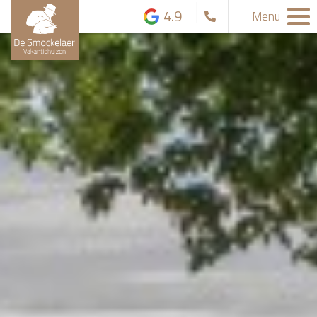
4.9
Menu