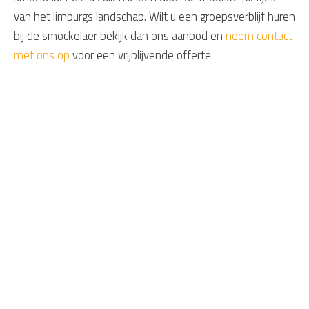
van het limburgs landschap. Wilt u een groepsverblijf huren
bij de smockelaer bekijk dan ons aanbod en
neem contact
met ons op
voor een vrijblijvende offerte.
Daarom Smockelaer
Exclusieve bijzondere groepshuizen
Exclusieve villa's met zwembad
Bijzondere gulle gastvrijheid
Géén reserveringskosten
U reserveert direct bij De Smockelaer
De beste prijs-kwaliteitverhouding