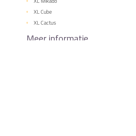
XL Mikado
XL Cube
XL Cactus
Meer informatie
Wilt u meer weten over de mogelijkheden of een
op. Wij helpen u graag verder.
Terug naar overzicht
Home
Zien & doen
Groepsactiviteiten
Fun- & XL g