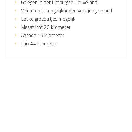
Gelegen in het Limburgse Heuvelland
Vele eropuit mogelijkheden voor jong en oud
Leuke groepuitjes mogelijk
Maastricht 20 kilometer
Aachen 15 kilometer
Luik 44 kilometer
Home
Zien & doen
Groepsactiviteiten
Huifkartocht
Contact gegevens
Direct naar