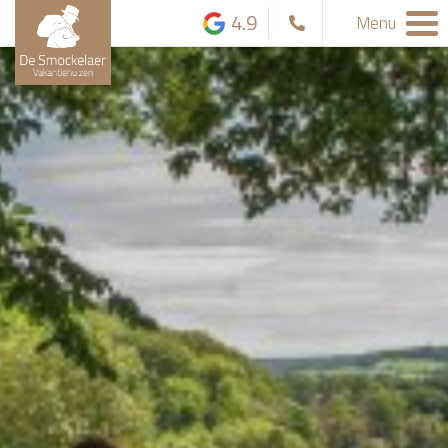
4.9
Menu