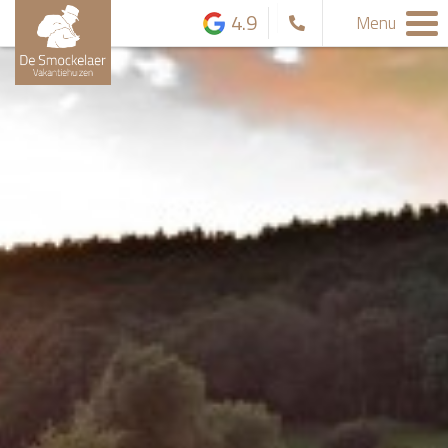
4.9
Menu