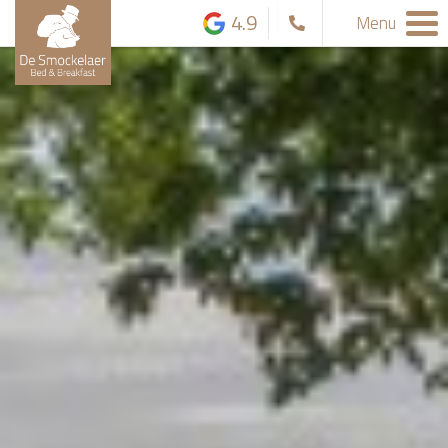
4.9
Menu