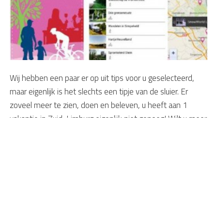
Wij hebben een paar er op uit tips voor u geselecteerd,
maar eigenlijk is het slechts een tipje van de sluier. Er
zoveel meer te zien, doen en beleven, u heeft aan 1
vakantie in Zuid-Limburg eigenlijk niet genoeg! Wilt u meer
tips, download dan de app van de VVV Zuid-Limburg. Uw
mobiele reisgids met informatie over de omgeving,
restaurants en natuurlijk alle er op uit tips in Zuid-Limburg.
Probeer ook eens 'Dé IJskraam van
het Heuvelland'!